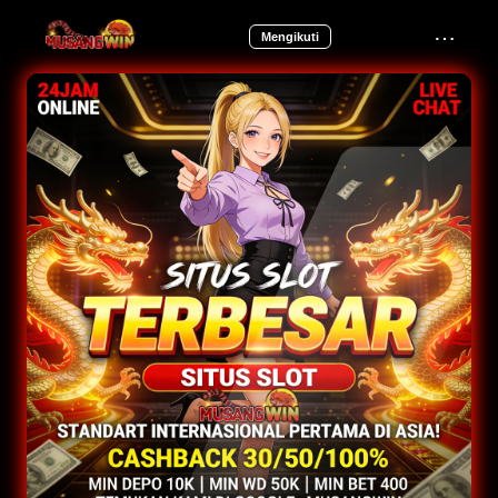
⋯
Mengikuti